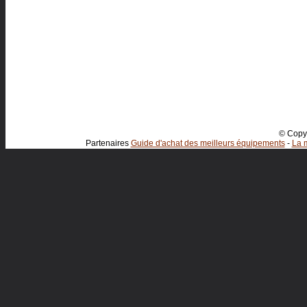
© Copyr
Partenaires
Guide d'achat des meilleurs équipements
-
La m