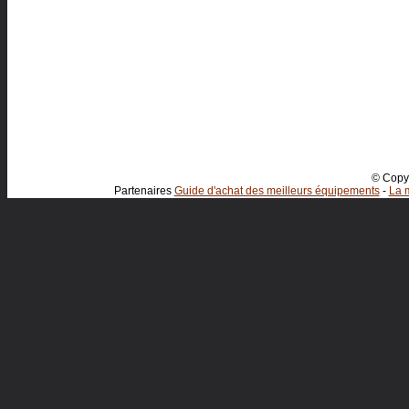
© Copyr
Partenaires
Guide d'achat des meilleurs équipements
-
La m