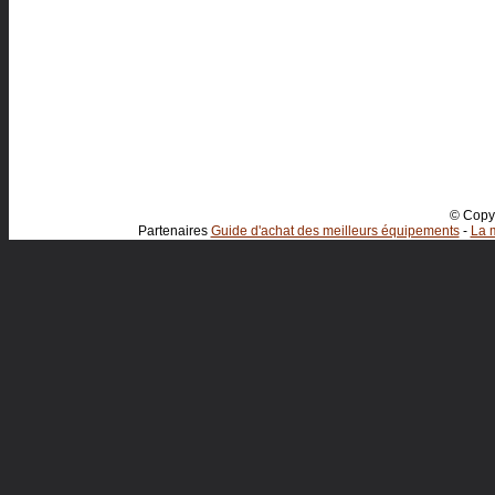
© Copyr
Partenaires
Guide d'achat des meilleurs équipements
-
La m