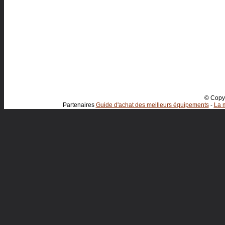
© Copyr
Partenaires
Guide d'achat des meilleurs équipements
-
La m