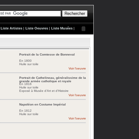
Liste Artistes
|
Liste Oeuvres
|
Liste Musées
|
Portrait de la Comtesse de Bonneval
En 1800
Huile sur toile
Voir l'oeuvre
Portrait de Cathelineau, généralissime de la
grande armée catholique et royale
En 1816
Huile sur toile
Exposé à Musée d'Art et d'Histoire
Voir l'oeuvre
Napoléon en Costume Impérial
En 1812
Huile sur toile
Voir l'oeuvre