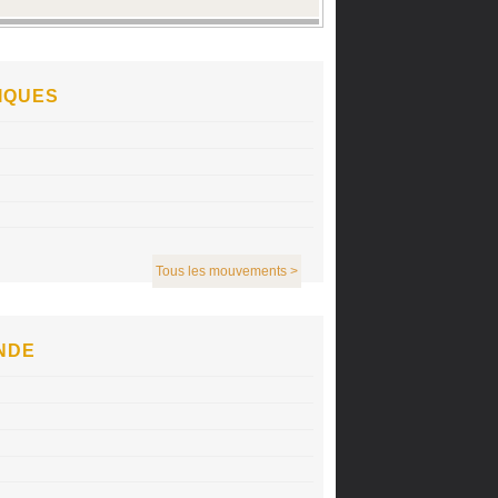
IQUES
Tous les mouvements >
NDE