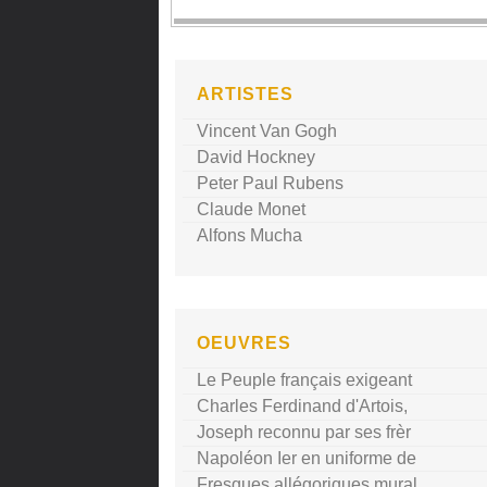
ARTISTES
Vincent Van Gogh
David Hockney
Peter Paul Rubens
Claude Monet
Alfons Mucha
OEUVRES
Le Peuple français exigeant
Charles Ferdinand d'Artois,
Joseph reconnu par ses frèr
Napoléon Ier en uniforme de
Fresques allégoriques mural