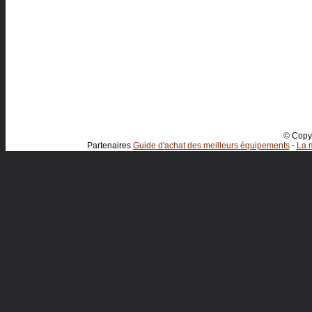
© Copyr
Partenaires
Guide d'achat des meilleurs équipements
-
La m