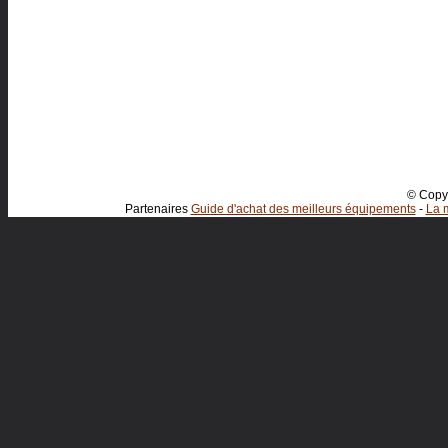
© Copyr
Partenaires
Guide d'achat des meilleurs équipements
-
La m