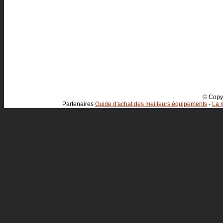
© Copyr
Partenaires
Guide d'achat des meilleurs équipements
-
La m