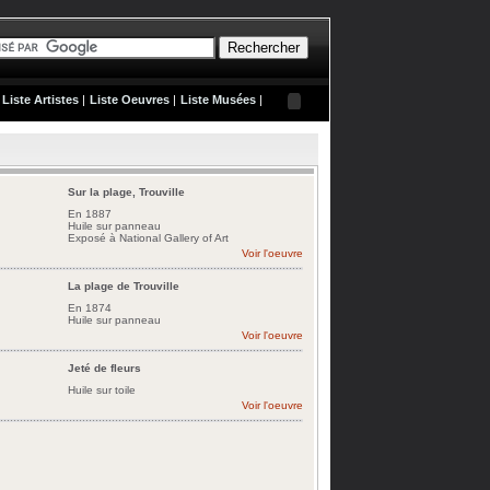
Liste Artistes
|
Liste Oeuvres
|
Liste Musées
|
Sur la plage, Trouville
En 1887
Huile sur panneau
Exposé à National Gallery of Art
Voir l'oeuvre
La plage de Trouville
En 1874
Huile sur panneau
Voir l'oeuvre
Jeté de fleurs
Huile sur toile
Voir l'oeuvre