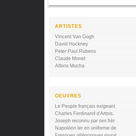
ARTISTES
Vincent Van Gogh
David Hockney
Peter Paul Rubens
Claude Monet
Alfons Mucha
OEUVRES
Le Peuple français exigeant
Charles Ferdinand d'Artois,
Joseph reconnu par ses frèr
Napoléon Ier en uniforme de
Fresques allégoriques mural