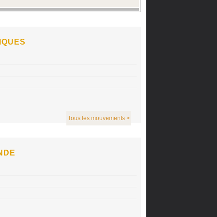
IQUES
Tous les mouvements >
NDE