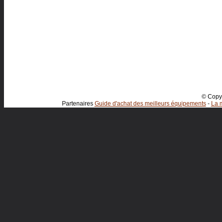
© Copyr
Partenaires
Guide d'achat des meilleurs équipements
-
La m