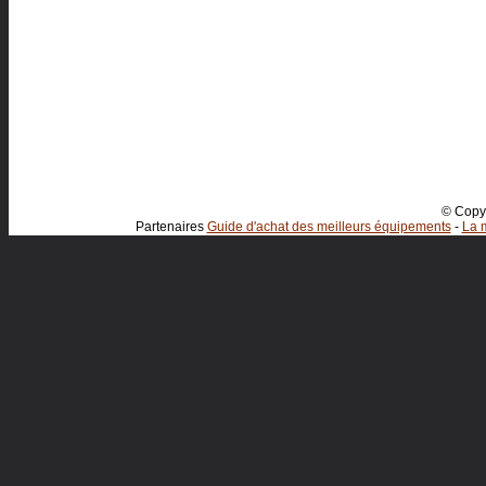
© Copyr
Partenaires
Guide d'achat des meilleurs équipements
-
La m