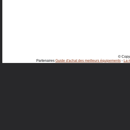
© Copyr
Partenaires
Guide d'achat des meilleurs équipements
-
La m