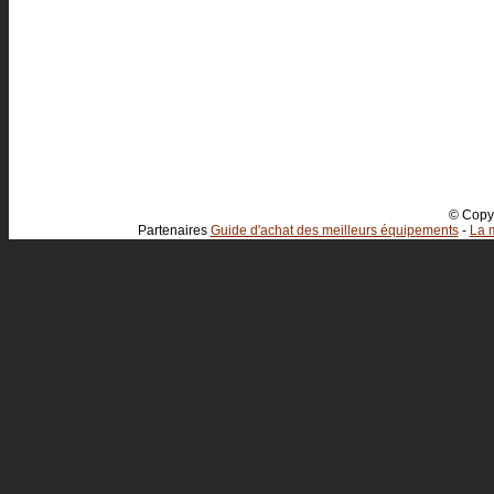
© Copyr
Partenaires
Guide d'achat des meilleurs équipements
-
La m